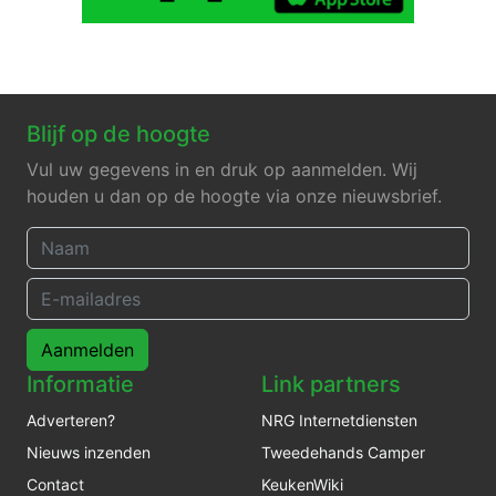
Blijf op de hoogte
Vul uw gegevens in en druk op aanmelden. Wij
houden u dan op de hoogte via onze nieuwsbrief.
Aanmelden
Informatie
Link partners
Adverteren?
NRG Internetdiensten
Nieuws inzenden
Tweedehands Camper
Contact
KeukenWiki