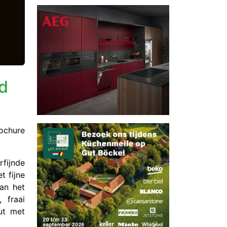
ed
ochure
fijnde
t fijne
van het
 fraai
ut met