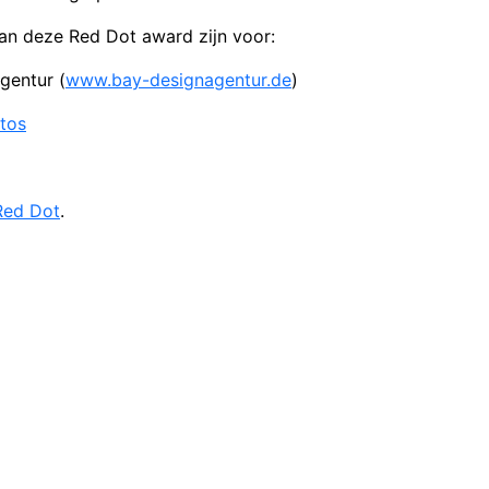
van deze Red Dot award zijn voor:
gentur (
www.bay-designagentur.de
)
tos
Red Dot
.