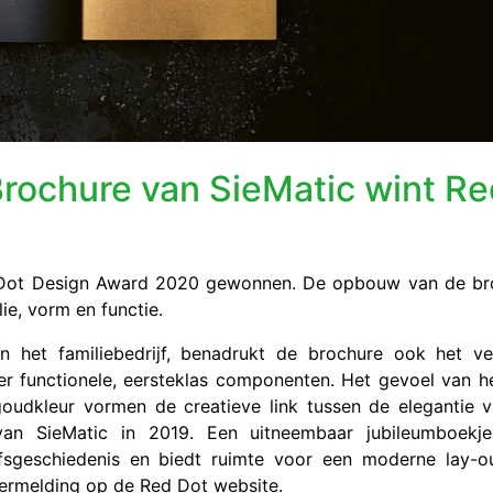
Brochure van SieMatic wint R
d Dot Design Award 2020 gewonnen. De opbouw van de br
ie, vorm en functie.
n het familiebedrijf, benadrukt de brochure ook het ver
r functionele, eersteklas componenten. Het gevoel van he
goudkleur vormen de creatieve link tussen de elegantie 
van SieMatic in 2019. Een uitneembaar jubileumboekje,
jfsgeschiedenis en biedt ruimte voor een moderne lay-o
 vermelding op de Red Dot website.