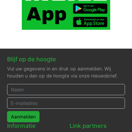
Blijf op de hoogte
Vul uw gegevens in en druk op aanmelden. Wij
houden u dan op de hoogte via onze nieuwsbrief.
Aanmelden
Informatie
Link partners