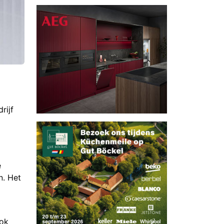
rijf
e
n. Het
ook