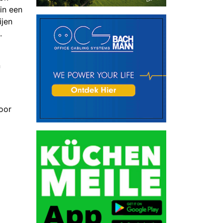
in een
ijen
.
n
voor