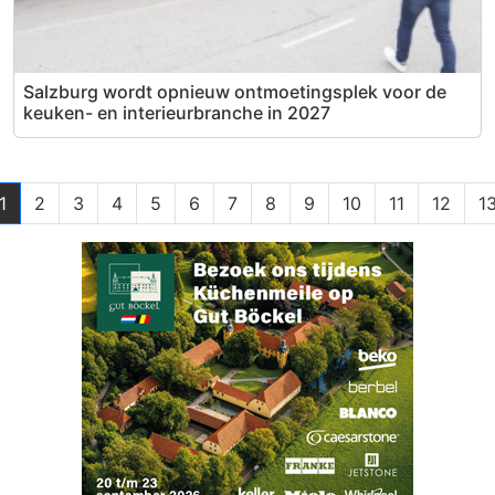
Salzburg wordt opnieuw ontmoetingsplek voor de
keuken- en interieurbranche in 2027
1
2
3
4
5
6
7
8
9
10
11
12
1