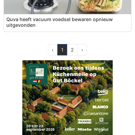
Quva heeft vacuum voedsel bewaren opnieuw
uitgevonden
‹
1
2
›