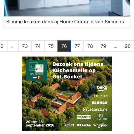
Slimme keuken dankzij Home Connect van Siemens
2
...
73
74
75
76
77
78
79
...
90