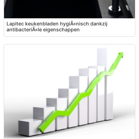
Lapitec keukenbladen hygiÃ«nisch dankzij
antibacteriÃ«le eigenschappen